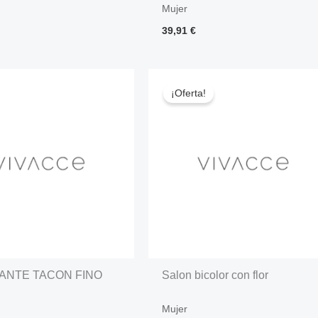
Mujer
39,91
€
El
El
precio
precio
¡Oferta!
original
actual
era:
es:
72,00 €.
19,96 €.
ANTE TACON FINO
Salon bicolor con flor
Mujer