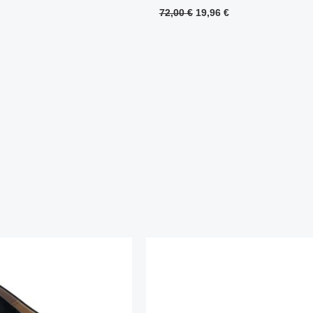
72,00
€
19,96
€