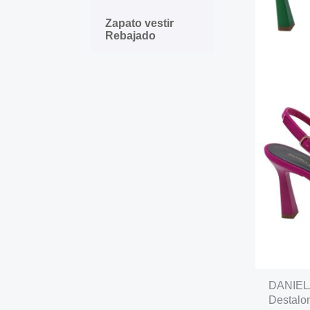
Zapato vestir
Rebajado
DANIELA
Destalo