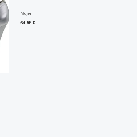
Mujer
64,95
€
l