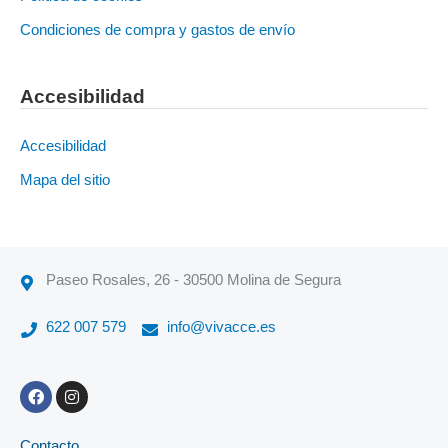
Condiciones de compra y gastos de envío
Accesibilidad
Accesibilidad
Mapa del sitio
Paseo Rosales, 26 - 30500 Molina de Segura
622 007 579
info@vivacce.es
F
I
a
n
c
s
e
t
Contacto