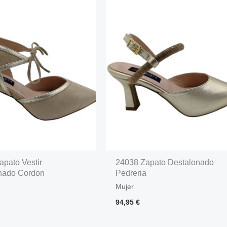
apato Vestir
24038 Zapato Destalonado
nado Cordon
Pedreria
Mujer
94,95
€