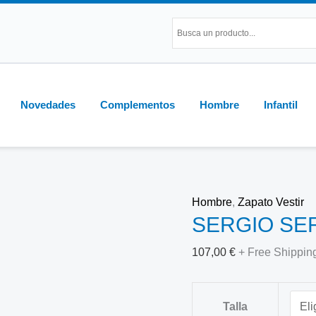
SERGIO
SERRANO
2802
Blucher
Vestir
Novedades
Complementos
Hombre
Infantil
cantidad
Hombre
,
Zapato Vestir
SERGIO SERR
107,00
€
+ Free Shippin
Talla