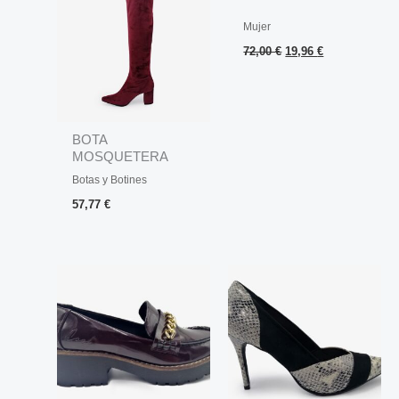
Mujer
72,00
€
19,96
€
BOTA
MOSQUETERA
TERCIOPELO
Botas y Botines
57,77
€