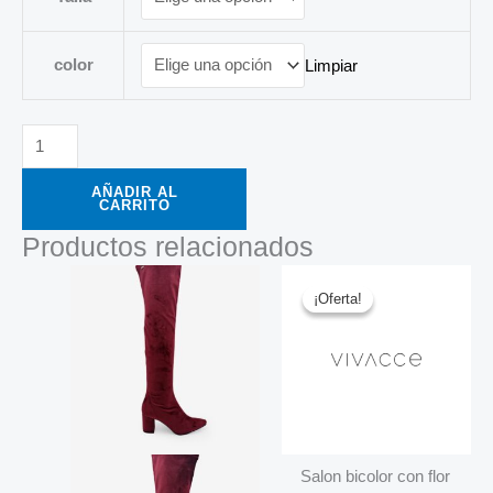
color
Limpiar
AÑADIR AL
CARRITO
Productos relacionados
El
El
precio
precio
¡Oferta!
¡Oferta!
original
actual
era:
es:
72,00 €.
19,96 €.
Salon bicolor con flor