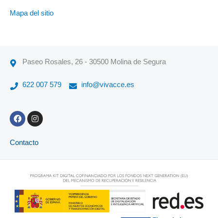
Mapa del sitio
Paseo Rosales, 26 - 30500 Molina de Segura
622 007 579
info@vivacce.es
F
I
a
n
c
s
e
t
Contacto
b
a
o
g
o
r
k
a
m