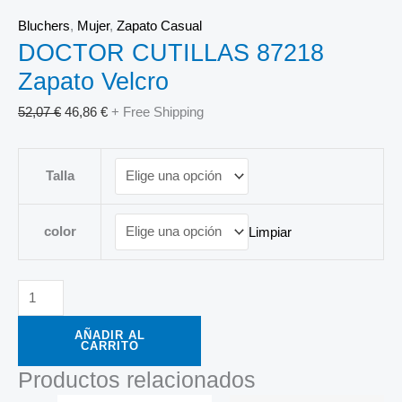
Bluchers
,
Mujer
,
Zapato Casual
DOCTOR CUTILLAS 87218
Zapato Velcro
52,07
€
46,86
€
+ Free Shipping
Talla
color
Limpiar
AÑADIR AL
CARRITO
Productos relacionados
El
El
El
El