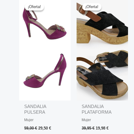
precio
precio
precio
precio
¡Oferta!
¡Oferta!
¡Oferta!
¡Oferta!
original
actual
original
actual
era:
es:
era:
es:
59,00 €.
29,50 €.
39,95 €.
19,98 €.
SANDALIA
SANDALIA
PULSERA
PLATAFORMA
BROCHE
CRUZADA
Mujer
Mujer
59,00
€
29,50
€
39,95
€
19,98
€