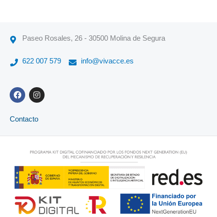
Paseo Rosales, 26 - 30500 Molina de Segura
622 007 579
info@vivacce.es
F
I
a
n
c
s
e
t
Contacto
b
a
o
g
o
r
k
a
m