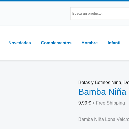
Bamba
Niña
Lona
Velcros
Estrellas
Novedades
Complementos
Hombre
Infantil
cantidad
Botas y Botines Niña
,
De
Bamba Niña L
9,99
€
+ Free Shipping
Bamba Niña Lona Velcros