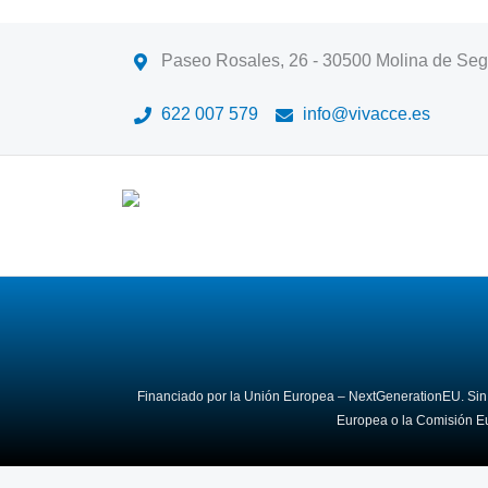
Paseo Rosales, 26 - 30500 Molina de Seg
622 007 579
info@vivacce.es
Financiado por la Unión Europea – NextGenerationEU. Sin e
Europea o la Comisión E