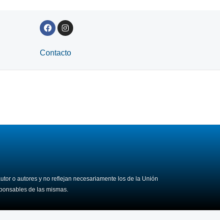
F
I
a
n
c
s
e
t
Contacto
b
a
o
g
o
r
k
a
m
tor o autores y no reflejan necesariamente los de la Unión
ponsables de las mismas.