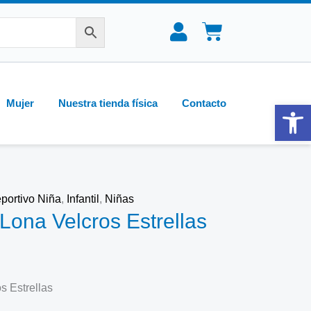
CARRIT
Mujer
Nuestra tienda física
Contacto
Abrir 
portivo Niña
,
Infantil
,
Niñas
ona Velcros Estrellas
 Estrellas