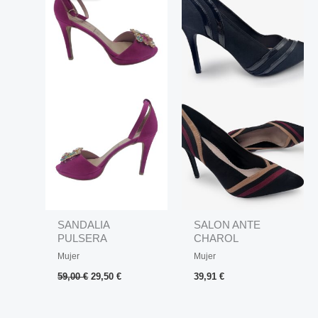
era:
es:
59,00 €.
29,50 €.
SANDALIA
SALON ANTE
PULSERA
CHAROL
BROCHE
Mujer
Mujer
59,00
€
29,50
€
39,91
€