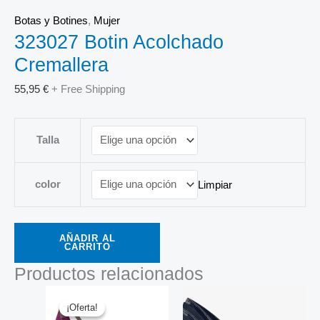
Botas y Botines
,
Mujer
323027 Botin Acolchado
Cremallera
55,95
€
+ Free Shipping
Talla
color
Limpiar
AÑADIR AL
CARRITO
Productos relacionados
El
El
precio
precio
¡Oferta!
¡Oferta!
original
actual