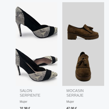
SALON
MOCASIN
SERPIENTE
SERRAJE
VOLUMEN VESTIR
Mujer
Mujer
32,98
€
47,00
€